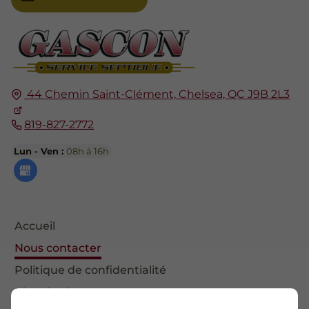
44 Chemin Saint-Clément,
Chelsea, QC
J9B 2L3
819-827-2772
Lun - Ven :
08h à 16h
Accueil
Nous contacter
Politique de confidentialité
Plan du site